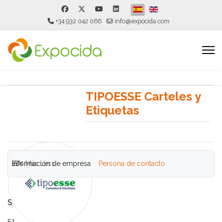
Seleccione su idioma
+34 932 042 066
info@expocida.com
TIPOESSE Carteles y
Etiquetas
Información de empresa
Más
Less
Persona de contacto
Stand
51