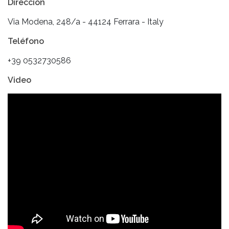
Dirección
Via Modena, 248/a - 44124 Ferrara - Italy
Teléfono
+39 0532730586
Video