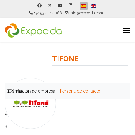
Seleccione su idioma
+34 932 042 066
info@expocida.com
TIFONE
Información de empresa
Más
Less
Persona de contacto
Stand
3