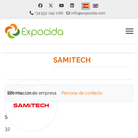
Seleccione su idioma
+34 932 042 066
info@expocida.com
SAMITECH
Información de empresa
Más
Less
Persona de contacto
Stand
32