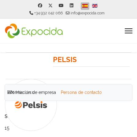
Seleccione su idioma
+34 932 042 066
info@expocida.com
PELSIS
Información de empresa
Más
Less
Persona de contacto
Stand
15