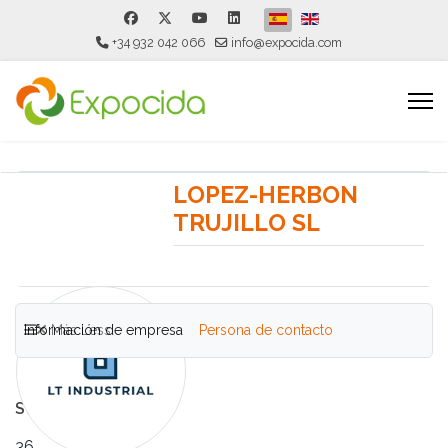
Seleccione su idioma
+34 932 042 066
info@expocida.com
LOPEZ-HERBON
TRUJILLO SL
Información de empresa
Más
Less
Persona de contacto
Stand
36