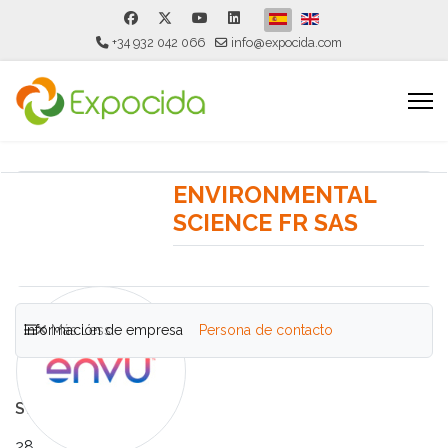
Seleccione su idioma
+34 932 042 066
info@expocida.com
ENVIRONMENTAL
SCIENCE FR SAS
Información de empresa
Más
Less
Persona de contacto
Stand
28